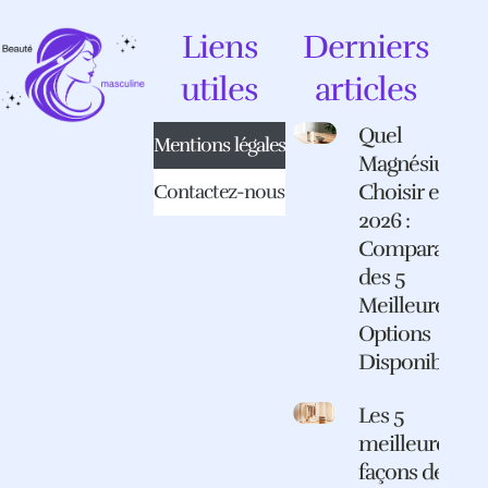
Liens
Derniers
utiles
articles
Quel
Mentions légales
Magnésium
Choisir en
Contactez-nous
2026 :
Comparatif
des 5
Meilleures
Options
Disponibles
Les 5
meilleures
façons de