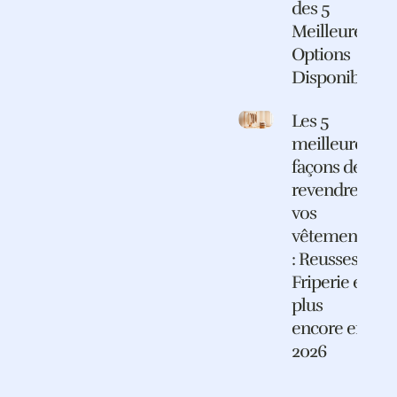
des 5
Meilleures
Options
Disponibles
Les 5
meilleures
façons de
revendre
vos
vêtements
: Reusses,
Friperie et
plus
encore en
2026