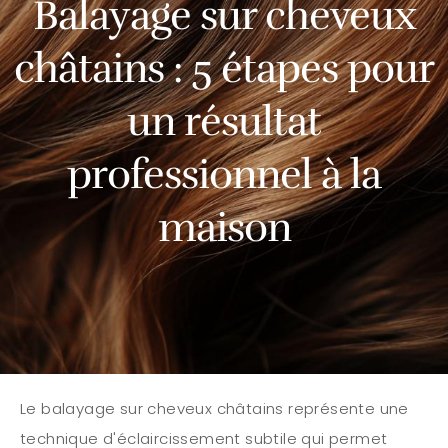
Balayage sur cheveux
châtains : 5 étapes pour
un résultat
professionnel à la
maison
Le balayage sur cheveux châtains représente une
technique d'éclaircissement subtile qui permet