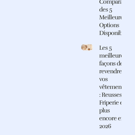
Comparatif
des 5
Meilleures
Options
Disponibles
Les 5
meilleures
façons de
revendre
vos
vêtements
: Reusses,
Friperie et
plus
encore en
2026