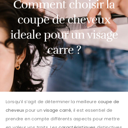
Comment choisir la
coupe de cheveux
ideale pour un visage
carre ?
Lorsqu’il s’agit de déterminer la meilleure
coupe de
cheveux
pour un
visage carré
, il est essentiel de
prendre en compte différents aspects pour mettre
en valeur vos traits. Les
caractéristiques
distinctives